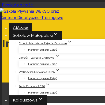
Przejdź do treści
Główna
Sokołów Małopolski
Informacje o Cook
Dzieci i Młodzież – Zajęcia Grupowe
Harmonogram Zajęć
Dorośli – Zajęcia Grupowe
Harmonogram Zajęć
Wakacyjne Pływanie 2026
Harmonogram Zajęć
Ferie Zimowe 2026
Harmonogram Zajęć
Kolbuszowa