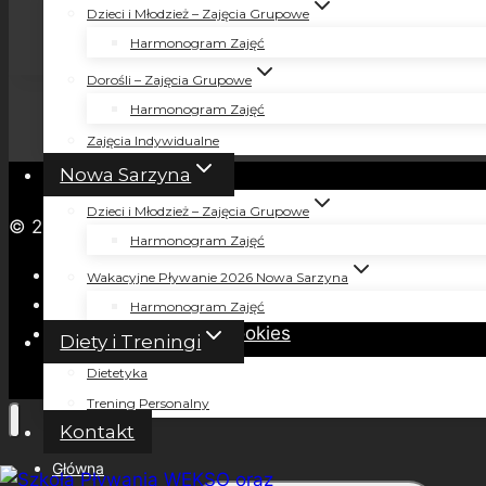
Dzieci i Młodzież – Zajęcia Grupowe
Informacje o Cookies
Pobierz
Harmonogram Zajęć
Dorośli – Zajęcia Grupowe
Harmonogram Zajęć
Zajęcia Indywidualne
Nowa Sarzyna
Dzieci i Młodzież – Zajęcia Grupowe
© 2026 Szkoła Pływania WEKSO oraz Centrum Dietet
Harmonogram Zajęć
Polityka Prywatności
Wakacyjne Pływanie 2026 Nowa Sarzyna
Informacja Administratora
Harmonogram Zajęć
Informacje o Cookies
Diety i Treningi
Dietetyka
Trening Personalny
Kontakt
Główna